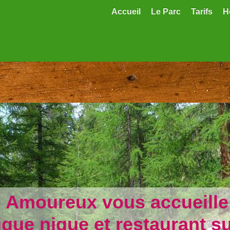
Accueil
Le Parc
Tarifs
H
 Amoureux vous accueille t
ique nique et restaurant s