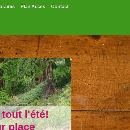
oraires
Plan Acces
Contact
out l'été!
ur place