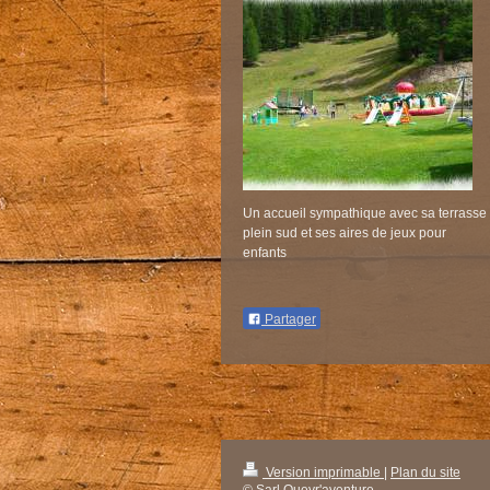
Un accueil sympathique avec sa terrasse
plein sud et ses aires de jeux pour
enfants
Partager
Version imprimable
|
Plan du site
© Sarl Queyr'aventure