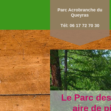
Parc Acrobranche du
Queyras
Tél: 06 17 72 70 30
Le Parc des
aire de p